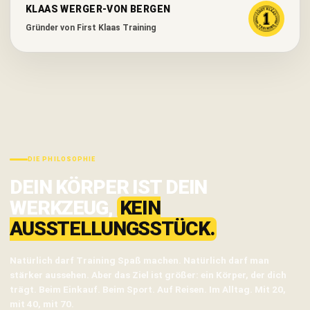
KLAAS WERGER-VON BERGEN
Gründer von First Klaas Training
DIE PHILOSOPHIE
DEIN KÖRPER IST DEIN
WERKZEUG,
KEIN
AUSSTELLUNGSSTÜCK.
Natürlich darf Training Spaß machen. Natürlich darf man
stärker aussehen. Aber das Ziel ist größer: ein Körper, der dich
trägt. Beim Einkauf. Beim Sport. Auf Reisen. Im Alltag. Mit 20,
mit 40, mit 70.