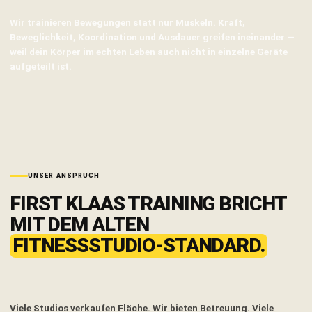
Wir trainieren Bewegungen statt nur Muskeln. Kraft,
Beweglichkeit, Koordination und Ausdauer greifen ineinander —
weil dein Körper im echten Leben auch nicht in einzelne Geräte
aufgeteilt ist.
UNSER ANSPRUCH
FIRST KLAAS TRAINING BRICHT
MIT DEM ALTEN
FITNESSSTUDIO-STANDARD.
Viele Studios verkaufen Fläche. Wir bieten Betreuung. Viele