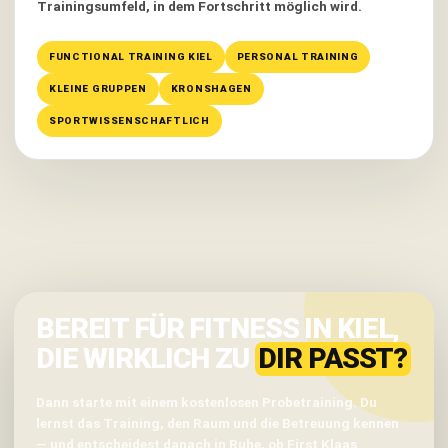
Trainingsumfeld, in dem Fortschritt möglich wird.
FUNCTIONAL TRAINING KIEL
PERSONAL TRAINING
KLEINE GRUPPEN
KRONSHAGEN
SPORTWISSENSCHAFTLICH
BEREIT FÜR FITNESS IN KIEL,
DIE WIRKLICH ZU
DIR PASST?
Dann starte mit einem kostenlosen Probetraining. Du
lernst das Training, den Raum und die Betreuung kennen
— und entscheidest danach in Ruhe, ob First Klaas